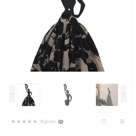
<
>
Відгуки:
(0)