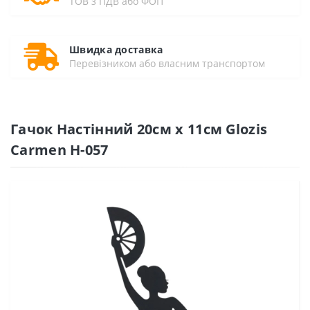
ТОВ з ПДВ або ФОП
Швидка доставка
Перевізником або власним транспортом
Гачок Настінний 20см х 11см Glozis
Carmen H-057