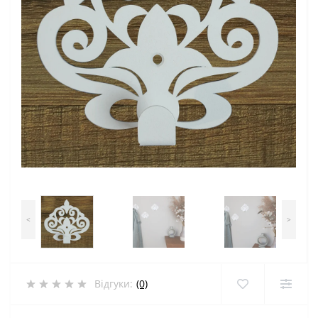
<
>
Відгуки:
(0)