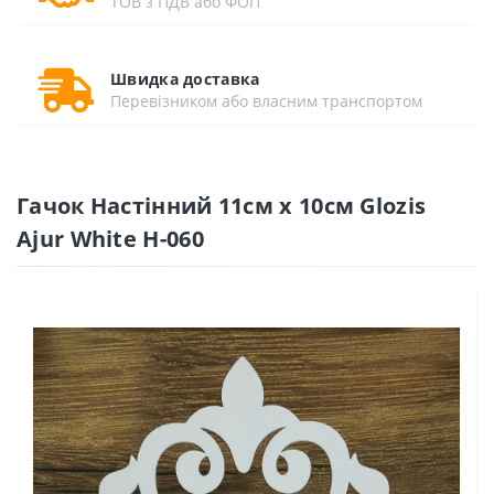
ТОВ з ПДВ або ФОП
Швидка доставка
Перевізником або власним транспортом
Гачок Настінний 11см х 10см Glozis
Ajur White H-060