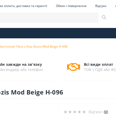
и оплати, доставки та гарантії
Обмін і повернення
Відгуки
Настінний 10см х 9см Glozis Mod Beige H-096
Ми завжди на зв'язку
Всі види оплат
Месенджер або телефон
ТОВ з ПДВ або Ф
zis Mod Beige H-096
Відгуки:
(0)