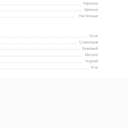
Украина
Крючки
Настенные
10 см
12 месяцев
Бежевый
Металл
14 дней
9 см