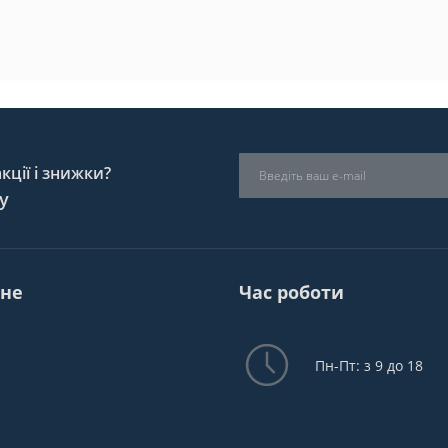
ції і знижки?
у
не
Час роботи
Пн-Пт: з 9 до 18