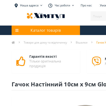
Наша адреса
Час роботи
Про нас
Умов
Каталог товарів
Товари для дому та відпочинку
Вішалки
Гачок 
Гарантія якості
Тільки оригінальна
продукція
Гачок Настінний 10см х 9см Glo