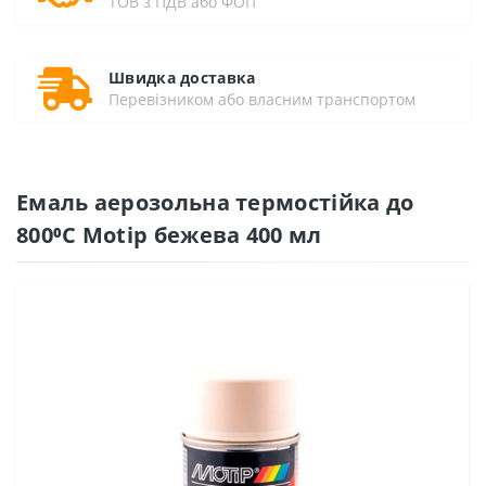
ТОВ з ПДВ або ФОП
Швидка доставка
Перевізником або власним транспортом
Емаль аерозольна термостійка до
800⁰С Motip бежева 400 мл