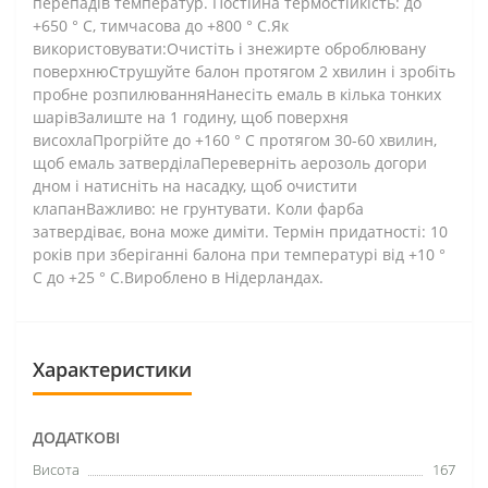
перепадів температур. Постійна термостійкість: до
+650 ° С, тимчасова до +800 ° С.Як
використовувати:Очистіть і знежирте оброблювану
поверхнюСтрушуйте балон протягом 2 хвилин і зробіть
пробне розпилюванняНанесіть емаль в кілька тонких
шарівЗалиште на 1 годину, щоб поверхня
висохлаПрогрійте до +160 ° C протягом 30-60 хвилин,
щоб емаль затверділаПереверніть аерозоль догори
дном і натисніть на насадку, щоб очистити
клапанВажливо: не грунтувати. Коли фарба
затвердіває, вона може диміти. Термін придатності: 10
років при зберіганні балона при температурі від +10 °
C до +25 ° C.Вироблено в Нідерландах.
Характеристики
ДОДАТКОВІ
Висота
167