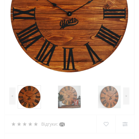
<
>
Відгуки:
(0)