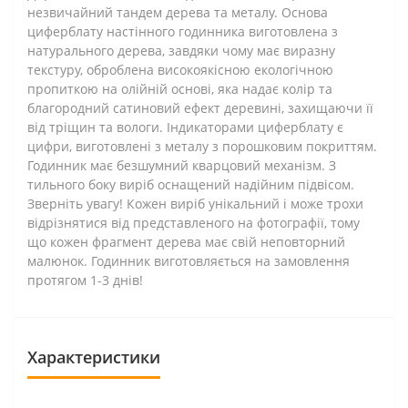
незвичайний тандем дерева та металу. Основа
циферблату настінного годинника виготовлена з
натурального дерева, завдяки чому має виразну
текстуру, оброблена високоякісною екологічною
пропиткою на олійній основі, яка надає колір та
благородний сатиновий ефект деревині, захищаючи її
від тріщин та вологи. Індикаторами циферблату є
цифри, виготовлені з металу з порошковим покриттям.
Годинник має безшумний кварцовий механізм. З
тильного боку виріб оснащений надійним підвісом.
Зверніть увагу! Кожен виріб унікальний і може трохи
відрізнятися від представленого на фотографії, тому
що кожен фрагмент дерева має свій неповторний
малюнок. Годинник виготовляється на замовлення
протягом 1-3 днів!
Характеристики