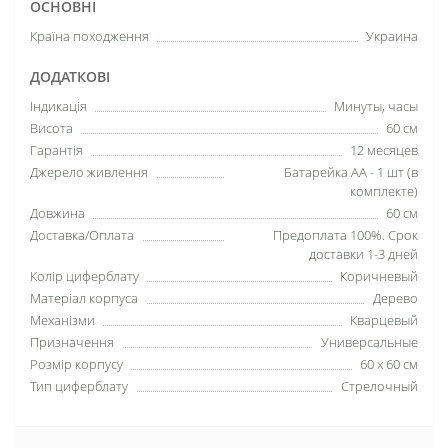
ОСНОВНІ
Країна походження
Украина
ДОДАТКОВІ
Індикація
Минуты, часы
Висота
60 см
Гарантія
12 месяцев
Джерело живлення
Батарейка АА - 1 шт (в
комплекте)
Довжина
60 см
Доставка/Оплата
Предоплата 100%. Срок
доставки 1-3 дней
Колір циферблату
Коричневый
Матеріал корпуса
Дерево
Механізми
Кварцевый
Призначення
Универсальные
Розмір корпусу
60 х 60 см
Тип циферблату
Стрелочный