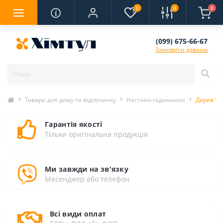
0
0
0
(099) 675-66-67
Замовити дзвінок
Товари для дому та відпочинку
Настінні годинники
Дерев'ян
Гарантія якості
Тільки оригінальна продукція
Ми завжди на зв'язку
Месенджер або телефон
Всі види оплат