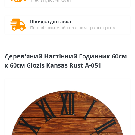
ТОВ з ПДВ або ФОП
Швидка доставка
Перевізником або власним транспортом
Дерев'яний Настінний Годинник 60см
х 60см Glozis Kansas Rust A-051