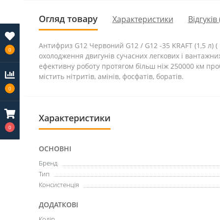
Огляд товару
Характеристики
Відгуків 
Антифриз G12 Червоний G12 / G12 -35 KRAFT (1,5 л) (
0
охолодження двигунів сучасних легкових і вантажних 
ефективну роботу протягом більш ніж 250000 км пробі
містить нітритів, амінів, фосфатів, боратів.
0
Характеристики
0
ОСНОВНІ
Бренд
Тип
Консистенція
ДОДАТКОВІ
Колір