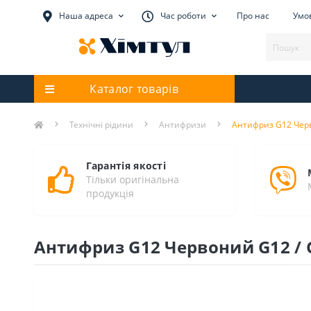
Наша адреса
Час роботи
Про нас
Умов
Каталог товарів
Технічні рідини
Антифризи
Антифриз G12 Черво
Гарантія якості
Тільки оригінальна
продукція
Антифриз G12 Червоний G12 / G1