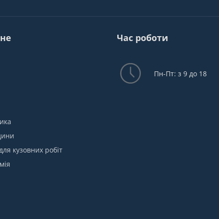
не
Час роботи
Пн-Пт: з 9 до 18
ика
дини
для кузовних робіт
мія