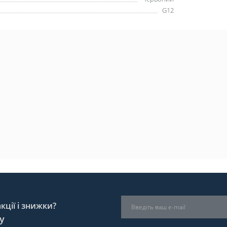
G12
ції і знижки?
у