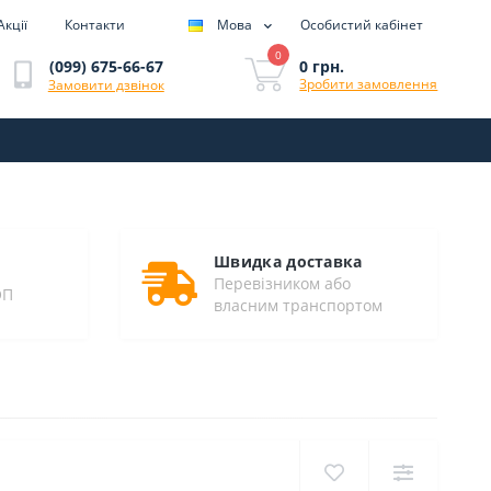
Акції
Контакти
Мова
Особистий кабінет
0
0 грн.
(099) 675-66-67
Зробити замовлення
Замовити дзвінок
Швидка доставка
Перевізником або
ОП
власним транспортом