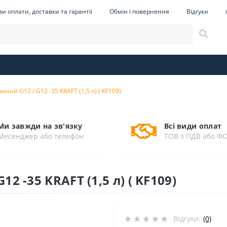
и оплати, доставки та гарантії
Обмін і повернення
Відгуки
ний G12 / G12 -35 KRAFT (1,5 л) ( KF109)
Ми завжди на зв'язку
Всі види оплат
Месенджер або телефон
ТОВ з ПДВ або Ф
2 -35 KRAFT (1,5 л) ( KF109)
Відгуки:
(0)