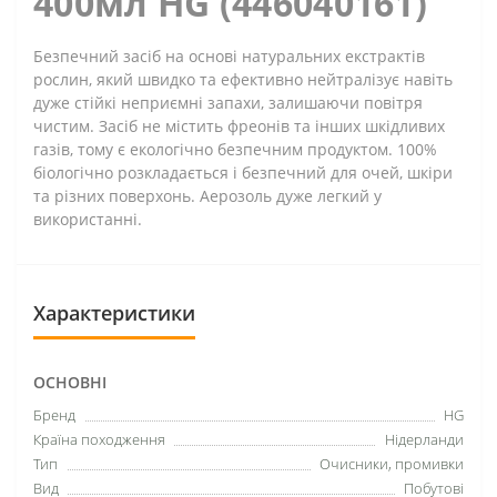
400мл HG (446040161)
Безпечний засіб на основі натуральних екстрактів
рослин, який швидко та ефективно нейтралізує навіть
дуже стійкі неприємні запахи, залишаючи повітря
чистим. Засіб не містить фреонів та інших шкідливих
газів, тому є екологічно безпечним продуктом. 100%
біологічно розкладається і безпечний для очей, шкіри
та різних поверхонь. Аерозоль дуже легкий у
використанні.
Характеристики
ОСНОВНІ
Бренд
HG
Країна походження
Нідерланди
Тип
Очисники, промивки
Вид
Побутові