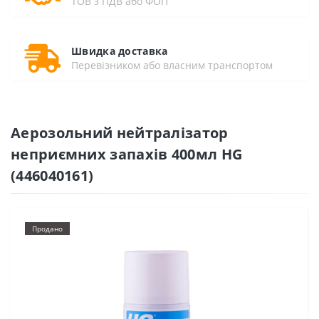
ТОВ з ПДВ або ФОП
Швидка доставка
Перевізником або власним транспортом
Аерозольний нейтралізатор
неприємних запахів 400мл HG
(446040161)
Продано