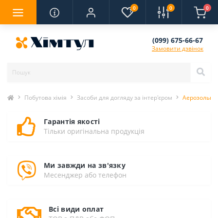
0
0
0
(099) 675-66-67
Замовити дзвінок
Побутова хімія
Засоби для догляду за інтер'єром
Аерозольний
Гарантія якості
Тільки оригінальна продукція
Ми завжди на зв'язку
Месенджер або телефон
Всі види оплат